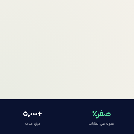
صفر٪
+٥٬٠٠٠
عمولة على الطلبات
مزوّد خدمة