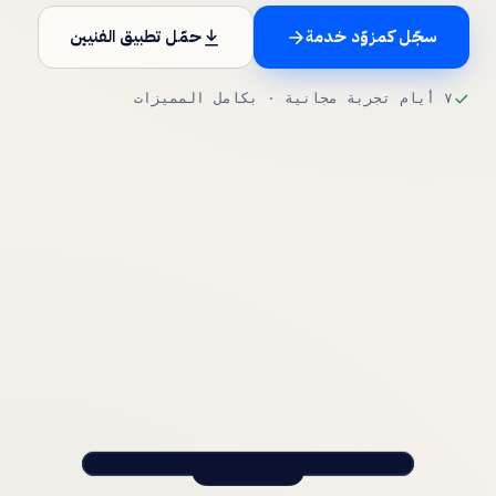
أجير إنسايد
سجّل كمزوّد خدمة
حمّل تطبيق الفنيين
المدوّنة
٧ أيام تجربة مجانية · بكامل المميزات
التوظيف
العربية
English
اردو