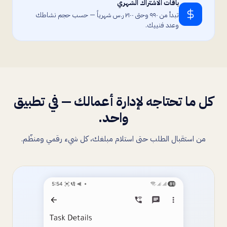
باقات الاشتراك الشهري
تبدأ من ٩٩٠ وحتى ٢١٠٠ ر.س شهرياً — حسب حجم نشاطك
وعدد فنييك.
كل ما تحتاجه لإدارة أعمالك — في تطبيق
واحد.
من استقبال الطلب حتى استلام مبلغك، كل شيء رقمي ومنظّم.