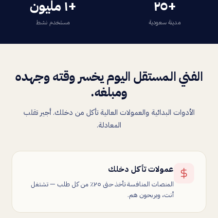
+٢٥
+١ مليون
مدينة سعودية
مستخدم نشط
الفني المستقل اليوم يخسر وقته وجهده
ومبلغه.
الأدوات البدائية والعمولات العالية تأكل من دخلك. أجير تقلب
المعادلة.
عمولات تأكل دخلك
المنصات المنافسة تأخذ حتى ٢٥٪ من كل طلب — تشتغل
أنت، ويربحون هم.