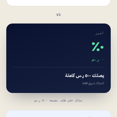
VS
أجير
٠٪
٠ ر.س
يصلك ٥٠٠ ر.س كاملة
اشتراك شهري فقط
مثال على طلب بقيمة ٥٠٠ ر.س