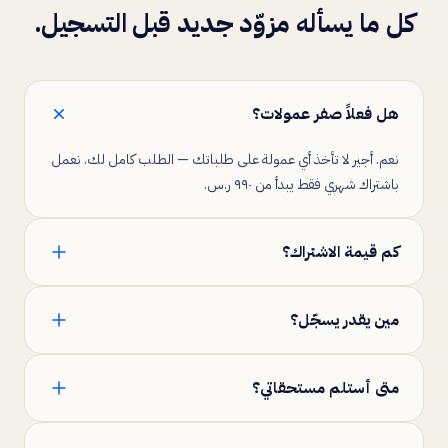
كل ما يسأله مزوّد جديد قبل التسجيل.
هل فعلاً صفر عمولات؟
نعم. أجير لا تأخذ أي عمولة على طلباتك — الطلب كامل لك. نعمل
باشتراك شهري فقط يبدأ من ٩٩٠ ر.س.
كم قيمة الاشتراك؟
باقات شهرية من ٩٩٠ حتى ٢١٠٠ ر.س حسب حجم نشاطك وعدد
مين يقدر يسجّل؟
فنييك. كل باقة فيها ٧ أيام تجربة مجانية بكامل المميزات.
الأفراد السعوديون أصحاب الخبرة الميدانية، والمؤسسات
متى أستلم مستحقاتي؟
والشركات النظامية اللي عندها فريق عمل وأوراق سليمة.
حسب نوع الباقة — من ٦٢ ساعة بعد إغلاق الطلب وصولاً للدفع