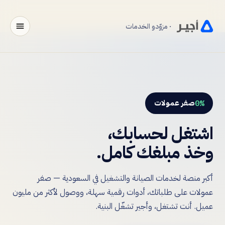
· مزوّدو الخدمات
الرئيسية
الأفراد
صفر عمولات
0%
الأعمال
وخذ مبلغك كامل.
الشركاء
المتاجر
أكبر منصة لخدمات الصيانة والتشغيل في السعودية — صفر
عمولات على طلباتك، أدوات رقمية سهلة، ووصول لأكثر من مليون
مزوّد خدمة
عميل. أنت تشتغل، وأجير تشغّل البنية.