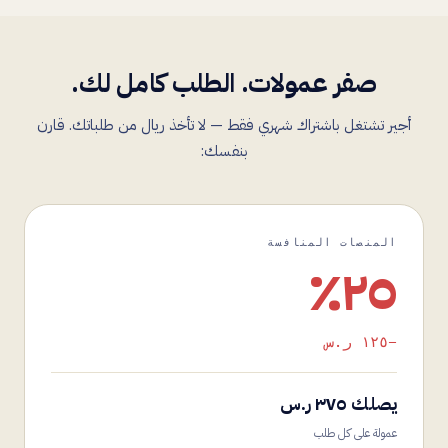
صفر عمولات. الطلب كامل لك.
أجير تشتغل باشتراك شهري فقط — لا تأخذ ريال من طلباتك. قارن
بنفسك:
المنصات المنافسة
٢٥٪
−١٢٥ ر.س
يصلك ٣٧٥ ر.س
عمولة على كل طلب